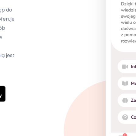
ęp do
oferuje
sób
w
ą jest