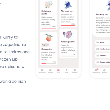
w
. Kursy to
o zagadnienia
a to limitowane
wiczeń lub
wo opisane w
wania do nich