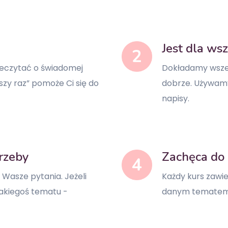
Jest dla wsz
eczytać o świadomej
Dokładamy wszel
wszy raz” pomoże Ci się do
dobrze. Używamy 
napisy.
rzeby
Zachęca do
 Wasze pytania. Jeżeli
Każdy kurs zawie
akiegoś tematu -
danym tematem