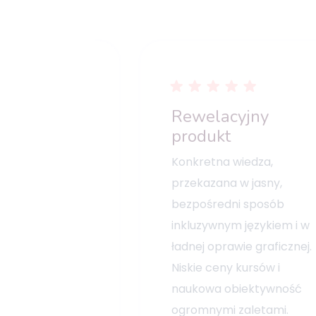
ja!
Rewelacyjny
produkt
ydatne treści, a
Konkretna wiedza,
ko zebrane w
przekazana w jasny,
jscu- i to jak
bezpośredni sposób
ym i
inkluzywnym językiem i w
tym! Wszystko
ładnej oprawie graficznej.
jak być powinno,
Niskie ceny kursów i
kolejne kursy✊🏻
naukowa obiektywność
ogromnymi zaletami.