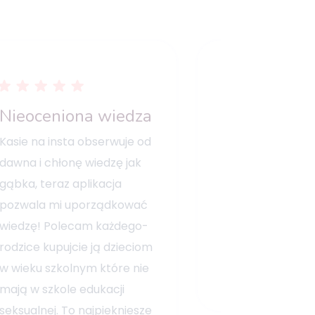
Nieoceniona wiedza
Świetna ap
Kasie na insta obserwuje od
Aplikacja, która
dawna i chłonę wiedzę jak
zadanie, któreg
gąbka, teraz aplikacja
szkoła nie potra
pozwala mi uporządkować
kursy, świetne gr
wiedzę! Polecam każdego-
wszystko łatwy
rodzice kupujcie ją dzieciom
językiem.
w wieku szkolnym które nie
mają w szkole edukacji
seksualnej. To najpiekniesze